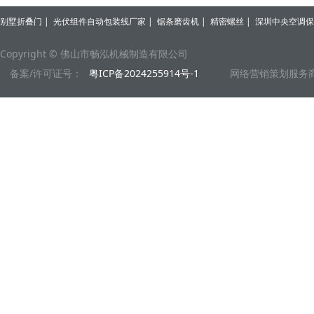
别墅折叠门
|
光伏组件自动包装线厂家
|
锯条磨齿机
|
精密螺丝
|
深圳中央空调保
Copyright © 佛山市畅泓机械制造有限公司
备案/许可证号：
粤ICP备2024255914号-1
网络营销策划服务商