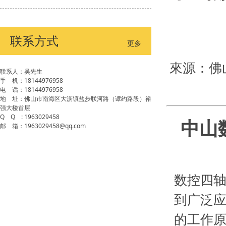
联系方式
更多
來源：佛
联系人：吴先生
手 机：18144976958
电 话：18144976958
地 址：佛山市南海区大沥镇盐步联河路（谭约路段）裕
强大楼首层
Q Q : 1963029458
中山
邮 箱：1963029458@qq.com
数控四
到广泛应
的工作